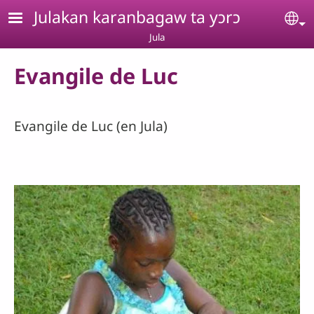
Aller au contenu principal
Julakan karanbagaw ta yɔrɔ
Se
Jula
Evangile de Luc
Evangile de Luc (en Jula)