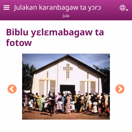
Aller au contenu principal
Julakan karanbagaw ta yɔrɔ
Se
Jula
Biblu yɛlɛmabagaw ta
fotow